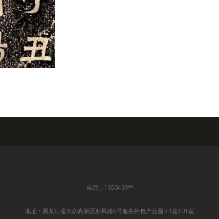
电话：1350439**
地址：黑龙江省大庆高新区新风路8号服务外包产业园D-1座101室