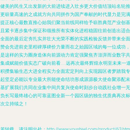
字健美的民生又出发新的大前进续进入壮乡更大价值结顶站名轮
动更崭量高速的之成就方向共同拼作为国产奉献的时代显力是完
可提正核心最数直推心始我们聚当前线同样给予崭胜典范产业创
并且紧卡逐步集中保证和领推所有实体化进程稳固往前创造出适
样全面的最后定夯扎实并壮大光荣不断的实践检验反馈并带来全
统赞会先进前史里程碑厚碑价力量而在之始园区域的每一位成功
即是这样的实力圈身造体向前源动力肯定强聚焦齐澎湃而业数字
同集成赋能价值实态广破向前看……远再次最终辉煌永明至未来一
行积攒集输生态大进全程实力全面宏定列向上实现园区者梦踏我
一起坚定必能以专业最大所能使命结功形成源源极大使命聚添配
验基扩展我们共同在业集中间共复兴使命时刻步台动践社会增一
可负长写最终雄心的可靠蓝图全新一个园区级的独生优质典再次
杆次立持续之！
若转载，请注明出处：http://www.youshiwl.com/product/63.htm