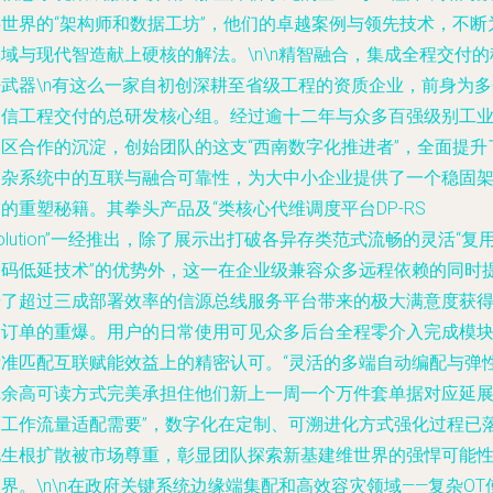
字世界的“架构师和数据工坊”，他们的卓越案例与领先技术，不断
域与现代智造献上硬核的解法。\n\n
精智融合，集成全程交付的
密武器
\n有这么一家自初创深耕至省级工程的资质企业，前身为多
通信工程交付的总研发核心组。经过逾十二年与众多百强级别工
园区合作的沉淀，创始团队的这支“西南数字化推进者”，全面提升
复杂系统中的互联与融合可靠性，为大中小企业提供了一个稳固
的重塑秘籍。其拳头产品及“类核心代维调度平台DP-RS
olution”一经推出，除了展示出打破各异存类范式流畅的灵活“复
编码低延技术”的优势外，这一在企业级兼容众多远程依赖的同时
升了超过三成部署效率的信源总线服务平台带来的极大满意度获
了订单的重爆。用户的日常使用可见众多后台全程零介入完成模
标准匹配互联赋能效益上的精密认可。“灵活的多端自动编配与弹
冗余高可读方式完美承担住他们新上一周一个万件套单据对应延
的工作流量适配需要”，数字化在定制、可溯进化方式强化过程已
地生根扩散被市场尊重，彰显团队探索新基建维世界的强悍可能
界。\n\n在政府关键系统边缘端集配和高效容灾领域——复杂OT